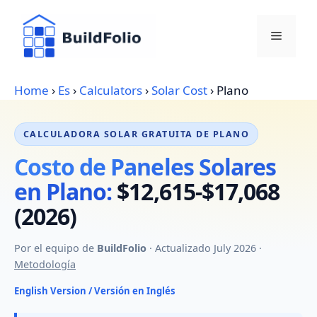
Skip
to
Menu
content
Home
›
Es
›
Calculators
›
Solar Cost
›
Plano
CALCULADORA SOLAR GRATUITA DE PLANO
Costo de Paneles Solares
en Plano:
$12,615-$17,068
(2026)
Por el equipo de
BuildFolio
· Actualizado July 2026 ·
Metodología
English Version / Versión en Inglés