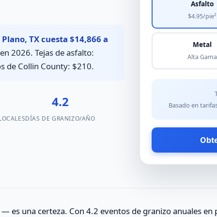
Asfalto
$4.95/pie²
Plano, TX cuesta $14,866 a
Metal
en 2026. Tejas de asfalto:
Alta Gama
os de Collin County: $210.
4.2
Basado en tarifa
LOCALES
DÍAS DE GRANIZO/AÑO
Obte
ad — es una certeza. Con 4.2 eventos de granizo anuales en