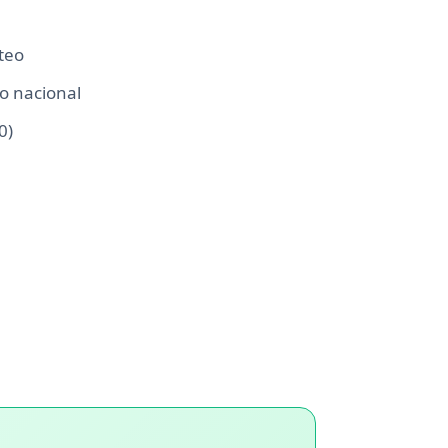
teo
o nacional
0)