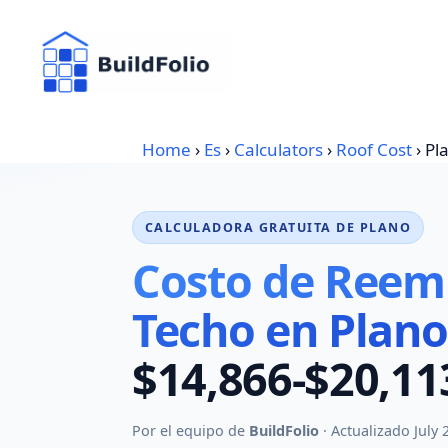
Skip
to
content
Home
›
Es
›
Calculators
›
Roof Cost
›
Pl
CALCULADORA GRATUITA DE PLANO
Costo de Reem
Techo en Plano
$14,866-$20,11
Por el equipo de
BuildFolio
· Actualizado July 