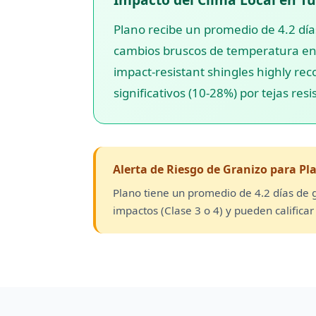
Plano recibe un promedio de 4.2 días
cambios bruscos de temperatura entre
impact-resistant shingles highly r
significativos (10-28%) por tejas res
Alerta de Riesgo de Granizo para Pl
Plano tiene un promedio de 4.2 días de 
impactos (Clase 3 o 4) y pueden calific