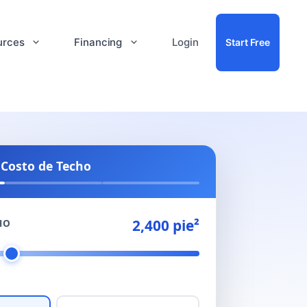
urces
Financing
Login
Start Free
 Costo de Techo
2,400 pie²
HO