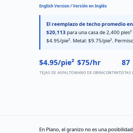
English Version / Versión en Inglés
El reemplazo de techo promedio en 
$20,113
para una casa de 2,400 pies² 
$4.95/pie². Metal: $9.75/pie². Permis
$4.95/pie²
$75/hr
87
TEJAS DE ASFALTO
MANO DE OBRA
CONTRATISTAS 
En Plano, el granizo no es una posibilid