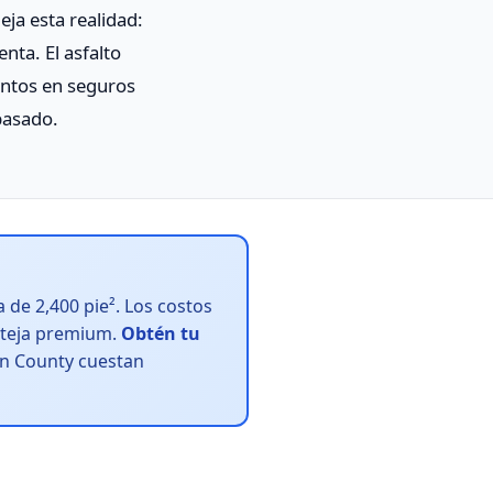
eja esta realidad:
ta. El asfalto
entos en seguros
pasado.
 de 2,400 pie². Los costos
y teja premium.
Obtén tu
in County cuestan