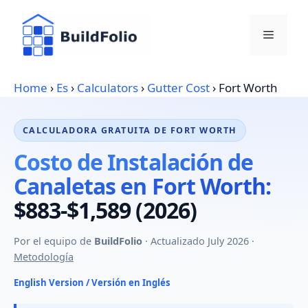
Skip
to
Menu
content
Home
›
Es
›
Calculators
›
Gutter Cost
›
Fort Worth
CALCULADORA GRATUITA DE FORT WORTH
Costo de Instalación de
Canaletas en Fort Worth:
$883-$1,589 (2026)
Por el equipo de
BuildFolio
· Actualizado July 2026 ·
Metodología
English Version / Versión en Inglés