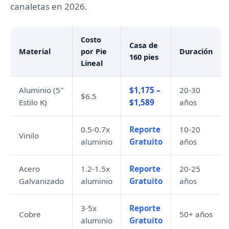
canaletas en 2026.
Costo
Casa de
Material
por Pie
Duración
160 pies
Lineal
Aluminio (5″
$1,175 –
20-30
$6.5
Estilo K)
$1,589
años
0.5-0.7x
Reporte
10-20
Vinilo
aluminio
Gratuito
años
Acero
1.2-1.5x
Reporte
20-25
Galvanizado
aluminio
Gratuito
años
3-5x
Reporte
Cobre
50+ años
aluminio
Gratuito