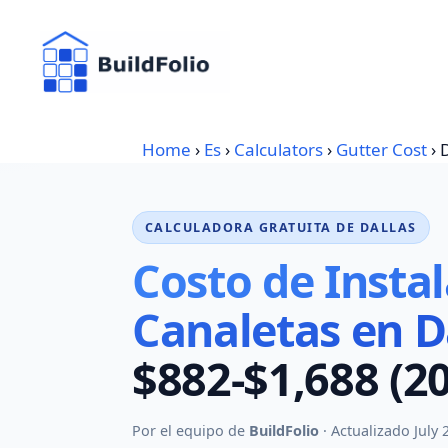
Skip
to
content
Home
›
Es
›
Calculators
›
Gutter Cost
›
D
CALCULADORA GRATUITA DE DALLAS
Costo de Insta
Canaletas en D
$882-$1,688 (2
Por el equipo de
BuildFolio
· Actualizado July 