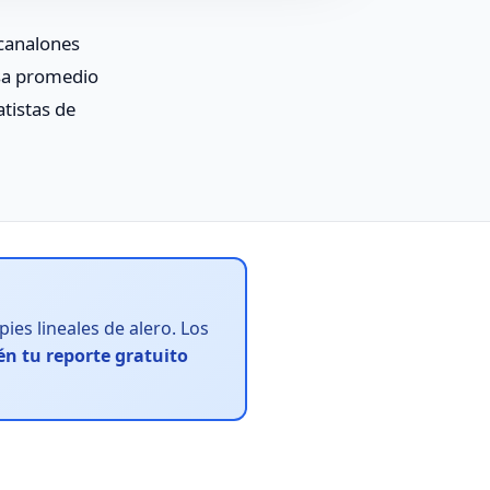
 canalones
asa promedio
atistas de
ies lineales de alero. Los
n tu reporte gratuito