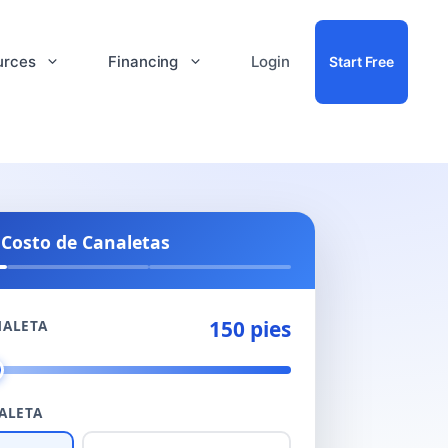
urces
Financing
Login
Start Free
 Costo de Canaletas
150 pies
NALETA
ALETA