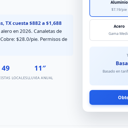
Aluminio
$7.19/pie
as, TX cuesta $882 a $1,688
Acero
e alero en 2026. Canaletas de
Gama Medi
. Cobre: $28.0/pie. Permisos de
Basa
49
11″
Basado en tari
ISTAS LOCALES
LLUVIA ANUAL
Obte