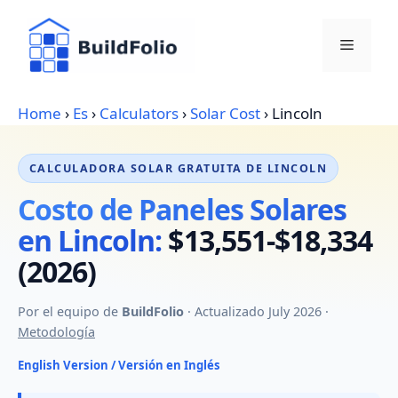
Skip
to
Menu
content
Home
›
Es
›
Calculators
›
Solar Cost
›
Lincoln
CALCULADORA SOLAR GRATUITA DE LINCOLN
Costo de Paneles Solares
en Lincoln:
$13,551-$18,334
(2026)
Por el equipo de
BuildFolio
· Actualizado July 2026 ·
Metodología
English Version / Versión en Inglés