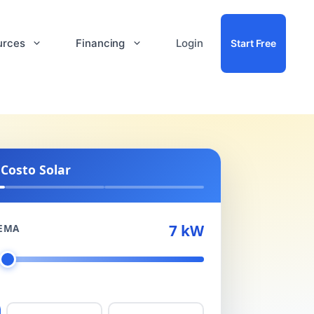
urces
Financing
Login
Start Free
 Costo Solar
7 kW
TEMA