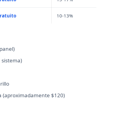
ratuito
10-13%
 panel)
 sistema)
illo
ica (aproximadamente $120)