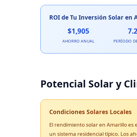
ROI de Tu Inversión Solar en 
$1,905
7.
AHORRO ANUAL
PERÍODO D
Potencial Solar y C
Condiciones Solares Locales
El rendimiento solar en Amarillo es
un sistema residencial típico. Los 