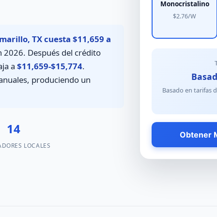
Monocristalino
$2.76/W
marillo, TX cuesta $11,659 a
 2026. Después del crédito
aja a
$11,659-$15,774
.
Basad
 anuales, produciendo un
Basado en tarifas 
14
Obtener M
ADORES LOCALES