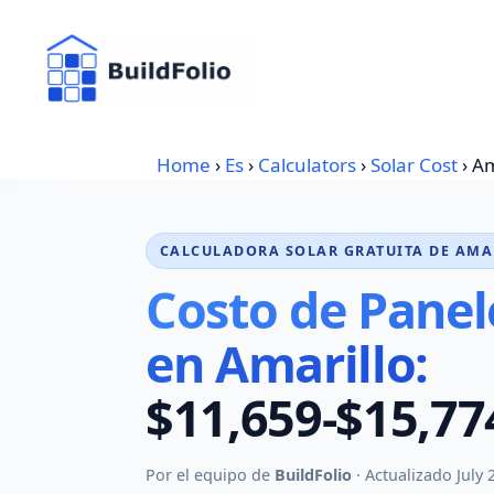
Skip
to
content
Home
›
Es
›
Calculators
›
Solar Cost
›
Am
CALCULADORA SOLAR GRATUITA DE AMA
Costo de Panel
en Amarillo:
$11,659-$15,77
Por el equipo de
BuildFolio
· Actualizado July 