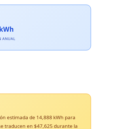
 kWh
N ANUAL
cción estimada de 14,888 kWh para
 se traducen en $47,625 durante la