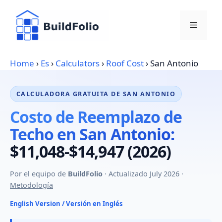
Skip
to
Menu
content
Home
›
Es
›
Calculators
›
Roof Cost
›
San Antonio
CALCULADORA GRATUITA DE SAN ANTONIO
Costo de Reemplazo de
Techo en San Antonio:
$11,048-$14,947 (2026)
Por el equipo de
BuildFolio
· Actualizado July 2026 ·
Metodología
English Version / Versión en Inglés