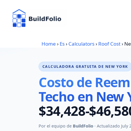
Skip
to
content
Home
›
Es
›
Calculators
›
Roof Cost
›
Ne
CALCULADORA GRATUITA DE NEW YORK
Costo de Reem
Techo en New 
$34,428-$46,58
Por el equipo de
BuildFolio
· Actualizado July 