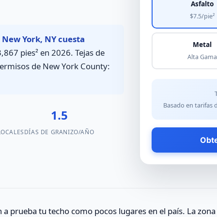
Asfalto
$7.5/pie²
 New York, NY cuesta
Metal
,867 pies² en 2026. Tejas de
Alta Gama
. Permisos de New York County:
Basado en tarifas
1
1.5
LOCALES
DÍAS DE GRANIZO/AÑO
Obte
a prueba tu techo como pocos lugares en el país. La zona 