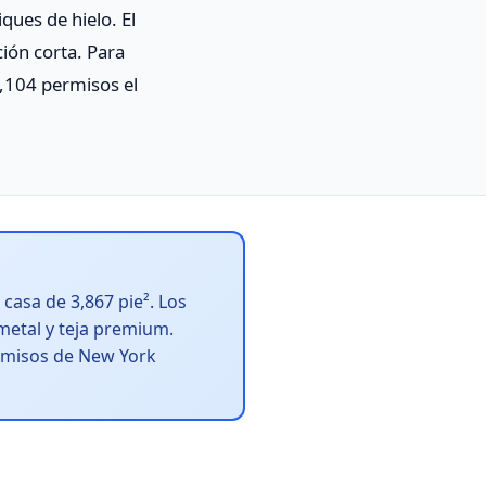
ques de hielo. El
ión corta. Para
0,104 permisos el
casa de 3,867 pie². Los
metal y teja premium.
ermisos de New York