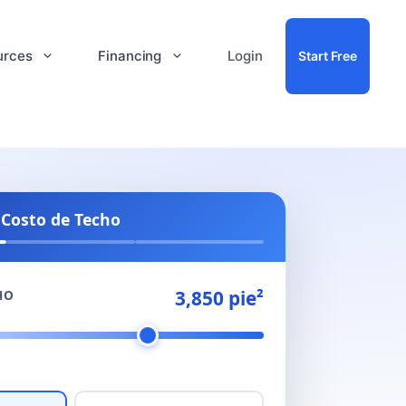
urces
Financing
Login
Start Free
 Costo de Techo
3,850 pie²
HO