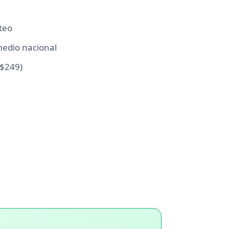
teo
medio nacional
 $249)