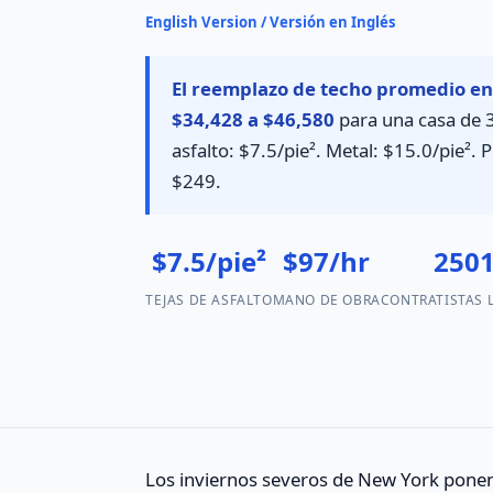
English Version / Versión en Inglés
El reemplazo de techo promedio en
$34,428 a $46,580
para una casa de 3
asfalto: $7.5/pie². Metal: $15.0/pie²
$249.
$7.5/pie²
$97/hr
250
TEJAS DE ASFALTO
MANO DE OBRA
CONTRATISTAS 
Los inviernos severos de New York ponen 