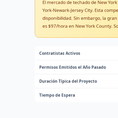
El mercado de techado de New York 
York-Newark-Jersey City. Esta compe
disponibilidad. Sin embargo, la gran
es $97/hora en New York County. Soli
Contratistas Activos
Permisos Emitidos el Año Pasado
Duración Típica del Proyecto
Tiempo de Espera