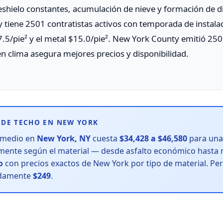
eshielo constantes, acumulación de nieve y formación de di
tiene 2501 contratistas activos con temporada de instalac
$7.5/pie² y el metal $15.0/pie². New York County emitió 25
n clima asegura mejores precios y disponibilidad.
DE TECHO EN NEW YORK
omedio en
New York, NY
cuesta
$34,428 a $46,580
para una 
vamente según el material — desde asfalto económico hasta 
o
con precios exactos de New York por tipo de material. P
adamente
$249
.