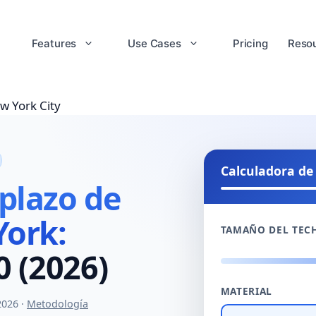
Features
Use Cases
Pricing
Reso
w York City
Calculadora de
plazo de
York:
TAMAÑO DEL TEC
0 (2026)
MATERIAL
2026 ·
Metodología