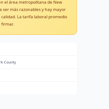
en el área metropolitana de New
n a ser más razonables y hay mayor
calidad. La tarifa laboral promedio
 firmar.
rk County