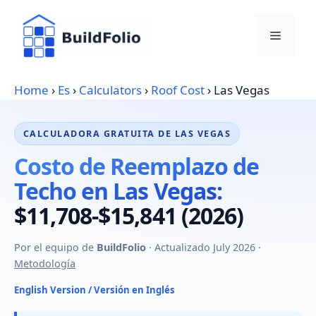
Skip
to
Menu
content
Home
›
Es
›
Calculators
›
Roof Cost
›
Las Vegas
CALCULADORA GRATUITA DE LAS VEGAS
Costo de Reemplazo de
Techo en Las Vegas:
$11,708-$15,841 (2026)
Por el equipo de
BuildFolio
· Actualizado July 2026 ·
Metodología
English Version / Versión en Inglés