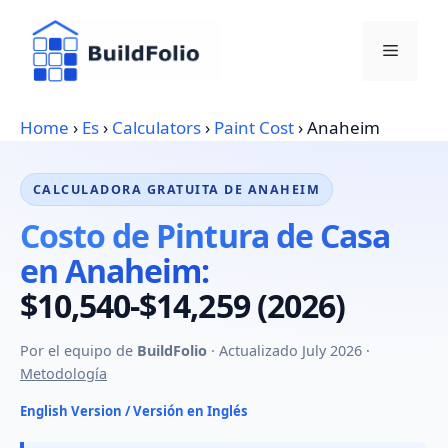
Skip
to
Menu
content
Home
›
Es
›
Calculators
›
Paint Cost
›
Anaheim
CALCULADORA GRATUITA DE ANAHEIM
Costo de Pintura de Casa
en Anaheim:
$10,540-$14,259 (2026)
Por el equipo de
BuildFolio
· Actualizado July 2026 ·
Metodología
English Version / Versión en Inglés