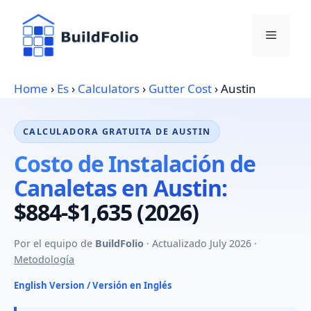
Skip
to
Menu
content
Home
›
Es
›
Calculators
›
Gutter Cost
›
Austin
CALCULADORA GRATUITA DE AUSTIN
Costo de Instalación de
Canaletas en Austin:
$884-$1,635 (2026)
Por el equipo de
BuildFolio
· Actualizado July 2026 ·
Metodología
English Version / Versión en Inglés