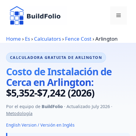
Skip
to
Menu
content
Home
›
Es
›
Calculators
›
Fence Cost
›
Arlington
CALCULADORA GRATUITA DE ARLINGTON
Costo de Instalación de
Cerca en Arlington:
$5,352-$7,242 (2026)
Por el equipo de
BuildFolio
· Actualizado July 2026 ·
Metodología
English Version / Versión en Inglés